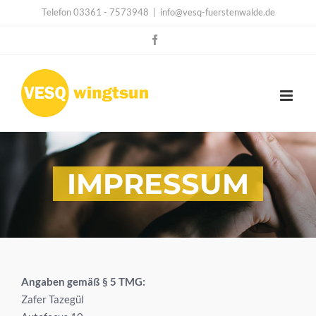
Zum
Telefon 03361 - 7573948
|
info@vesq-fuerstenwalde.de
Inhalt
Facebook
springen
IMPRESSUM
Angaben gemäß § 5 TMG:
Zafer Tazegül