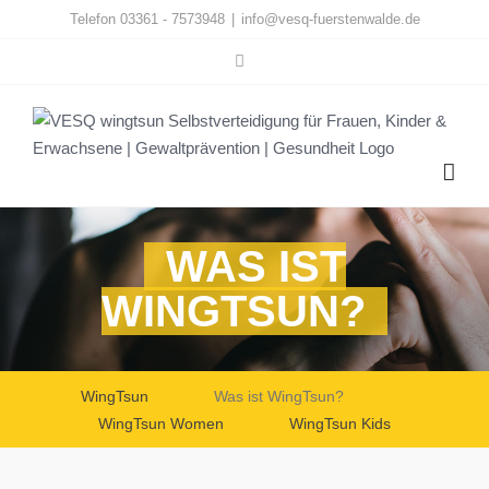
Zum
Telefon 03361 - 7573948
|
info@vesq-fuerstenwalde.de
Inhalt
Facebook
springen
WAS IST
WINGTSUN?
WingTsun
Was ist WingTsun?
WingTsun Women
WingTsun Kids