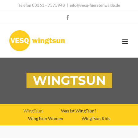
Zum
Telefon 03361 - 7573948
|
info@vesq-fuerstenwalde.de
Inhalt
Facebook
springen
WINGTSUN
WingTsun
Was ist WingTsun?
WingTsun Women
WingTsun Kids