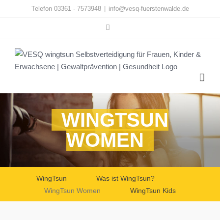
Zum
Telefon 03361 - 7573948
|
info@vesq-fuerstenwalde.de
Inhalt
Facebook
springen
WINGTSUN
WOMEN
WingTsun
Was ist WingTsun?
WingTsun Women
WingTsun Kids